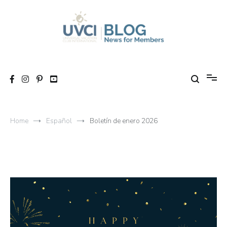
Skip
to
content
My UVCI blog
News for members
Home
Español
Boletín de enero 2026