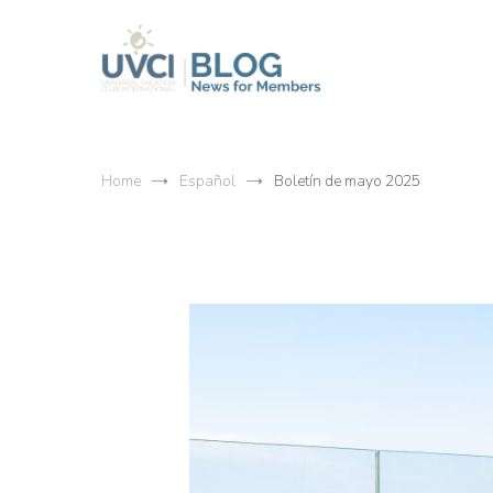
Skip
to
content
My UVCI blog
News for members
Home
Español
Boletín de mayo 2025