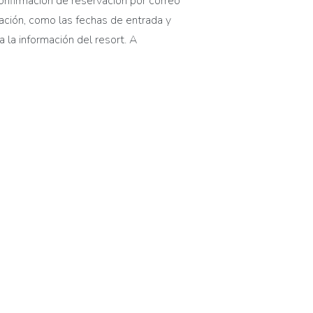
confirmación de
reserva
ción
por correo
a
ción
, como las fechas de entrada y
 la información del resort. A