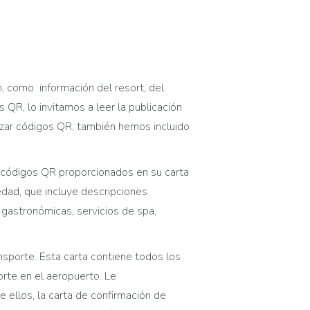
ón, como
información d
el resort,
d
el
QR, lo invitamos a leer la publicación
ilizar códigos QR, también hemos incluido
 y códigos QR proporcionados en su
carta
edad, que incluye descripciones
 gastronómicas, servicios de spa,
nsporte. Esta carta contiene todos los
porte en el aeropuerto
.
Le
e ellos, la
c
arta de
c
onfirmación de