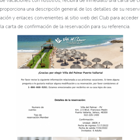
de vacaciones con nosotros, recibirá de inmediato una carta de 
roporciona una descripción general de los detalles de su
reserv
va
ción
y enlaces convenientes al sitio web del Club para acceder a
la carta de confirmación de
la
reserva
ción
para su referencia.