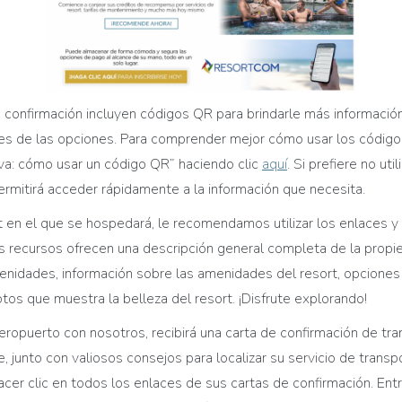
e
c
onfirmación incluyen códigos QR para brindarle más informaci
les de las opciones. Para comprender mejor cómo usar los códigos 
tiva: cómo usar un código QR” haciendo clic
aquí
. Si prefiere no ut
ermitirá acceder rápidamente a la información que necesita.
rt en el que se hospedará, le recomendamos utilizar los enlaces
os recursos ofrecen una descripción general completa de la propi
enidades
, información sobre las
amenidades
del resort, opciones
tos que muestra la belleza del resort. ¡Disfrut
e
explorando!
eropuerto con nosotros, recibirá una carta de confirmación de tra
, junto con valiosos consejos para localizar su servicio de trans
er clic en todos los enlaces de sus cartas de confirmación. Entr