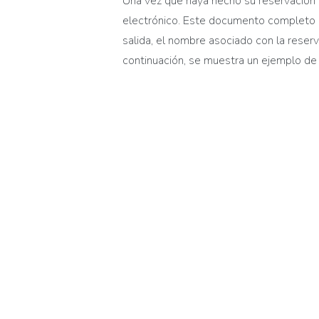
Una vez que haya
hecho
su
reserva
ción
electrónico. Este documento completo p
salida, el nombre asociado con la
reser
continuación,
se muestra un ejemplo de 