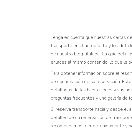
Tenga en cuenta que nuestras
c
artas d
transporte en el aeropuerto y los detal
de nuestro blog titulada “La guía defini
enlaces al mismo contenido, lo que le p
Para obtener información sobre el reso
de c
onfirmación de
su
reserva
ción
. Est
detalladas de las habitaciones y sus
am
preguntas frecuentes y una galería de fo
Si reserva transporte hacia y desde el a
detalles de su
reserva
ción
de transporte
r
ecomendamos
leer detenidamente y hac