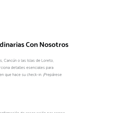
dinarias C
on Nosotros
, Cancún o las Islas de Loreto,
rciona detalles esenciales para
 en que
hace su check-in
.
¡Prepárese