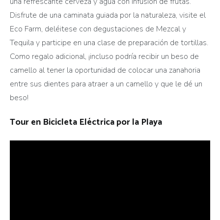
una refrescante cerveza y agua con infusión de frutas.
Disfrute de una caminata guiada por la naturaleza, visite el
Eco Farm, deléitese con degustaciones de Mezcal y
Tequila y participe en una clase de preparación de tortillas.
Como regalo adicional, ¡incluso podría recibir un beso de
camello al tener la oportunidad de colocar una zanahoria
entre sus dientes para atraer a un camello y que le dé un
beso!
Tour en Bicicleta Eléctrica por la Playa